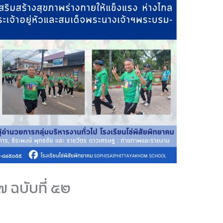
๗ ฉบับที่ ๕๒